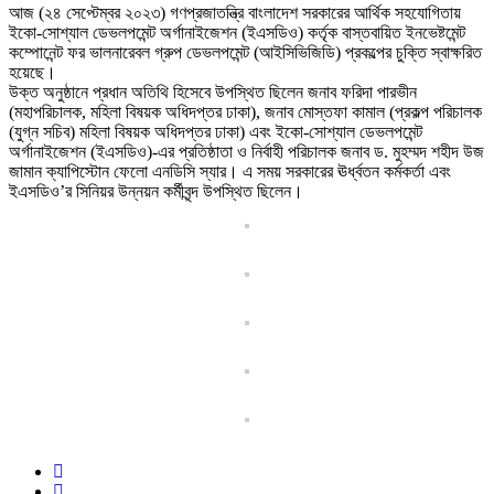
আজ (২৪ সেপ্টেম্বর ২০২৩) গণপ্রজাতন্ত্রি বাংলাদেশ সরকারের আর্থিক সহযোগিতায়
ইকো-সোশ্যাল ডেভলপমেন্ট অর্গানাইজেশন (ইএসডিও) কর্তৃক বাস্তবায়িত ইনভেষ্টমেন্ট
কম্পোনেন্ট ফর ভালনারেবল গ্রুপ ডেভলপমেন্ট (আইসিভিজিডি) প্রকল্পের চুক্তি স্বাক্ষরিত
হয়েছে।
উক্ত অনুষ্ঠানে প্রধান অতিথি হিসেবে উপস্থিত ছিলেন জনাব ফরিদা পারভীন
(মহাপরিচালক, মহিলা বিষয়ক অধিদপ্তর ঢাকা), জনাব মোস্তফা কামাল (প্রকল্প পরিচালক
(যুগ্ন সচিব) মহিলা বিষয়ক অধিদপ্তর ঢাকা) এবং ইকো-সোশ্যাল ডেভলপমেন্ট
অর্গানাইজেশন (ইএসডিও)-এর প্রতিষ্ঠাতা ও নির্বাহী পরিচালক জনাব ড. মুহম্মদ শহীদ উজ
জামান ক্যাপিস্টোন ফেলো এনডিসি স্যার। এ সময় সরকারের ঊর্ধ্বতন কর্মকর্তা এবং
ইএসডিও’র সিনিয়র উন্নয়ন কর্মীবৃন্দ উপস্থিত ছিলেন।