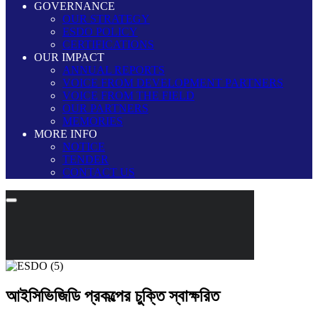
GOVERNANCE
OUR STRATEGY
ESDO POLICY
CERTIFICATIONS
OUR IMPACT
ANNUAL REPORTS
VOICE FROM DEVELOPMENT PARTNERS
VOICE FROM THE FIELD
OUR PARTNERS
MEMORIES
MORE INFO
NOTICE
TENDER
CONTACT US
আইসিভিজিডি প্রকল্পের চুক্তি স্বাক্ষরিত