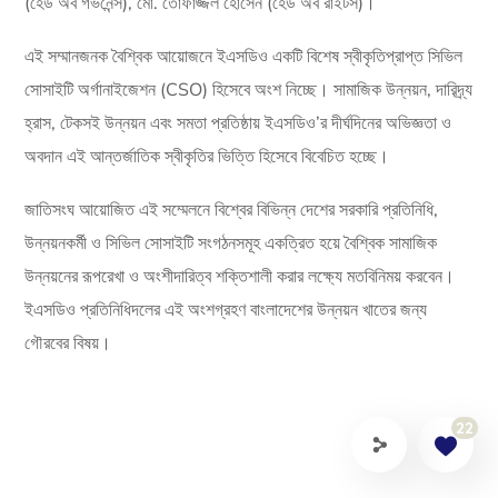
(হেড অব গভর্নেন্স), মো. তোফাজ্জল হোসেন (হেড অব রাইটস)।
এই সম্মানজনক বৈশ্বিক আয়োজনে ইএসডিও একটি বিশেষ স্বীকৃতিপ্রাপ্ত সিভিল
সোসাইটি অর্গানাইজেশন (CSO) হিসেবে অংশ নিচ্ছে। সামাজিক উন্নয়ন, দারিদ্র্য
হ্রাস, টেকসই উন্নয়ন এবং সমতা প্রতিষ্ঠায় ইএসডিও’র দীর্ঘদিনের অভিজ্ঞতা ও
অবদান এই আন্তর্জাতিক স্বীকৃতির ভিত্তি হিসেবে বিবেচিত হচ্ছে।
জাতিসংঘ আয়োজিত এই সম্মেলনে বিশ্বের বিভিন্ন দেশের সরকারি প্রতিনিধি,
উন্নয়নকর্মী ও সিভিল সোসাইটি সংগঠনসমূহ একত্রিত হয়ে বৈশ্বিক সামাজিক
উন্নয়নের রূপরেখা ও অংশীদারিত্ব শক্তিশালী করার লক্ষ্যে মতবিনিময় করবেন।
ইএসডিও প্রতিনিধিদলের এই অংশগ্রহণ বাংলাদেশের উন্নয়ন খাতের জন্য
গৌরবের বিষয়।
22