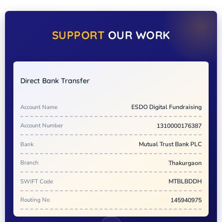
SUPPORT
OUR WORK
Direct Bank Transfer
Account Name
ESDO Digital Fundraising
Account Number
1310000176387
Bank
Mutual Trust Bank PLC
Branch
Thakurgaon
SWIFT Code
MTBLBDDH
Routing No
145940975