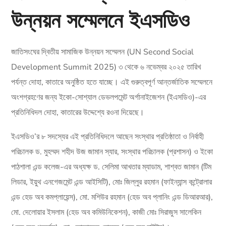
উন্নয়ন সম্মেলনে ইএসডিও
জাতিসংঘের দ্বিতীয় সামাজিক উন্নয়ন সম্মেলন (UN Second Social
Development Summit 2025) ৩ থেকে ৬ নভেম্বর ২০২৫ তারিখ
পর্যন্ত দোহা, কাতারে অনুষ্ঠিত হতে যাচ্ছে। এই গুরুত্বপূর্ণ আন্তর্জাতিক সম্মেলনে
অংশগ্রহণের জন্য ইকো-সোশ্যাল ডেভলপমেন্ট অর্গানাইজেশন (ইএসডিও)-এর
প্রতিনিধিদল দোহা, কাতারের উদ্দেশ্যে রওনা দিয়েছে।
ইএসডিও’র ৮ সদস্যের এই প্রতিনিধিদলে আছেন সংস্থার প্রতিষ্ঠাতা ও নির্বাহী
পরিচালক ড. মুহম্মদ শহীদ উজ জামান স্যার, সংস্থার পরিচালক (প্রশাসন) ও ইকো
পাঠশালা এন্ড কলেজ-এর অধ্যক্ষ ড. সেলিমা আখতার ম্যাডাম, শাশ্বত জামান (টিম
লিডার, ইয়ুথ এনগেজমেন্ট এন্ড আইসিটি), মোঃ জিল্লুর রহমান (ফাইন্যান্স কন্ট্রোলার
এন্ড হেড অব কমপ্লায়েন্স), মো. মশিউর রহমান (হেড অব প্লানিং এন্ড ডিআরআর),
মো. দেলোয়ার ইসলাম (হেড অব কমিউনিকেশন), কাজী মোঃ সিরাজুস সালেকিন