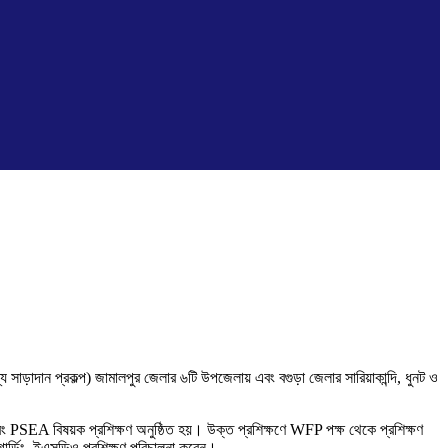
ড়াদান প্রকল্প) জামালপুর জেলার ৬টি উপজেলায় এবং বগুড়া জেলার সারিয়াকান্দি, ধুনট ও
বং PSEA বিষয়ক প্রশিক্ষণ অনুষ্ঠিত হয়। উক্ত প্রশিক্ষণে WFP পক্ষ থেকে প্রশিক্ষণ
ার্ডিং, ইএসডিও প্রশিক্ষণ পরিচালনা করেন।