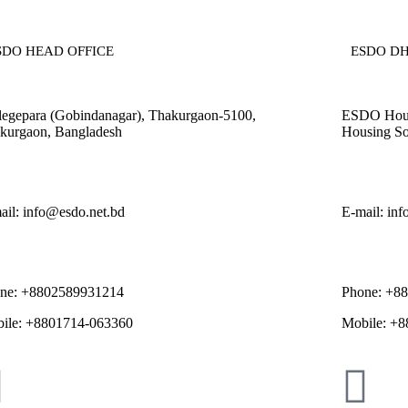
SDO HEAD OFFICE​
ESDO DH
legepara (Gobindanagar), Thakurgaon-5100,
ESDO House
kurgaon, Bangladesh
Housing So
ail: info@esdo.net.bd
E-mail: in
ne: +8802589931214
Phone: +8
ile: +8801714-063360
Mobile: +