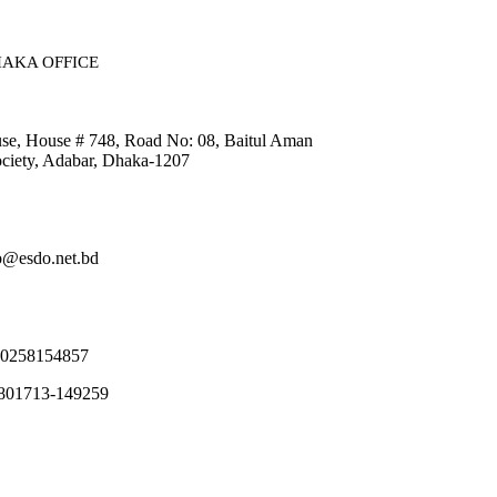
AKA OFFICE​
, House # 748, Road No: 08, Baitul Aman
ciety, Adabar, Dhaka-1207
fo@esdo.net.bd
80258154857
8801713-149259