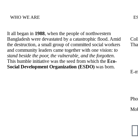
WHO WE ARE
E
It all began in
1988
, when the people of northwestern
Bangladesh were devastated by a catastrophic flood. Amid
Col
the destruction, a small group of committed social workers
Tha
and community leaders came together with one vision:
to
stand beside the poor, the vulnerable, and the forgotten
.
This humble initiative was the seed from which the
Eco-
Social Development Organization (ESDO)
was born.
E-m
Pho
Mob