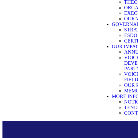
THEO
ORG
EXEC
OUR 
GOVERNA
STRA
ESDO
CERT
OUR IMPA
ANNU
VOIC
DEVE
PART
VOIC
FIEL
OUR 
MEMO
MORE INF
NOTI
TEND
CONT