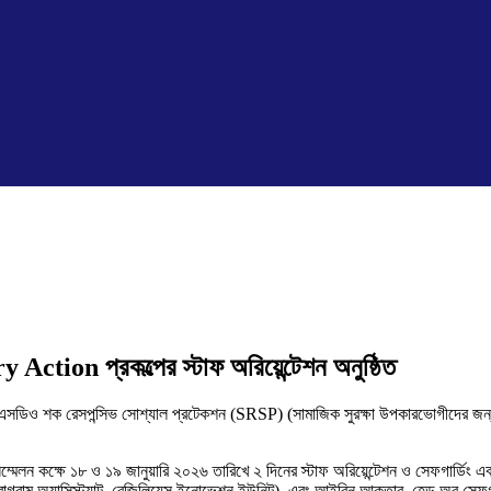
ion প্রকল্পের স্টাফ অরিয়েন্টেশন অনুষ্ঠিত
এসডিও শক রেসপন্সিভ সোশ্যাল প্রটেকশন (SRSP) (সামাজিক সুরক্ষা উপকারভোগীদের জন্য সা
্মেলন কক্ষে ১৮ ও ১৯ জানুয়ারি ২০২৬ তারিখে ২ দিনের স্টাফ অরিয়েন্টেশন ও সেফগার্ডিং এ
গ্রাম অ্যাসিস্ট্যান্ট, রেজিলিয়েন্স ইনোভেশন ইউনিট), এবং আইরিন আকতার, হেড অব সেফগ