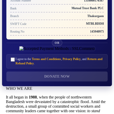
1310000176387
Account Number
Mutual Trust Bank PLC
Bank
Thakurgaon
Branch
MTBLBDDH
SWIFT Code
145940975
Routing No
OR
I agree to the
Terms and Conditions
,
Privacy Policy
, and
Return and
Refund Policy
.
DONATE NOW
WHO WE ARE
It all began in
1988
, when the people of northwestern
Bangladesh were devastated by a catastrophic flood. Amid the
destruction, a small group of committed social workers and
community leaders came together with one vision:
to stand